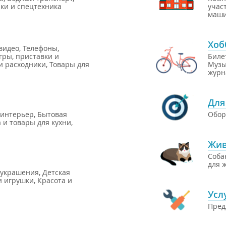
ики и спецтехника
учас
маши
Хоб
видео
,
Телефоны
,
гры, приставки и
Биле
и расходники
,
Товары для
Музы
журн
Для
 интерьер
,
Бытовая
Обор
 и товары для кухни
,
Жив
Соба
для 
 украшения
,
Детская
и игрушки
,
Красота и
Усл
Пред