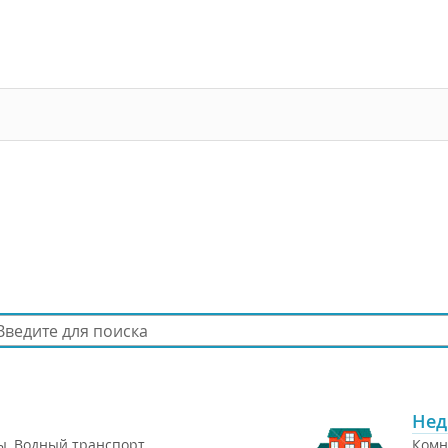
Нед
ы
,
Водный транспорт
,
Комн