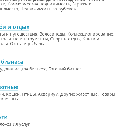
тки
,
Коммерческая недвижимость
,
Гаражи и
номеста
,
Недвижимость за рубежом
би и отдых
ты и путешествия
,
Велосипеды
,
Коллекционирование
,
кальные инструменты
,
Спорт и отдых
,
Книги и
алы
,
Охота и рыбалка
 бизнеса
удование для бизнеса
,
Готовый бизнес
отные
ки
,
Кошки
,
Птицы
,
Аквариум
,
Другие животные
,
Товары
животных
уги
ложения услуг