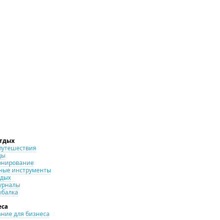
отдых
путешествия
ды
онирование
ные инструменты
тдых
урналы
ыбалка
еса
ние для бизнеса