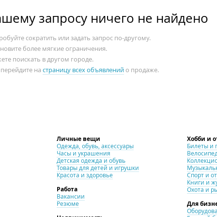
ашему запросу ничего не найдено
обуйте сократить или задать запрос по-другому.
ановите более мягкие ограничения.
ете поискать в другом городе.
 перейдите на
страницу всех объявлений
о продаже.
Личные вещи
Хобби и 
Одежда, обувь, аксессуары
Билеты и 
Часы и украшения
Велосипе
Детская одежда и обувь
Коллекци
Товары для детей и игрушки
Музыкаль
Красота и здоровье
Спорт и о
Книги и ж
Работа
Охота и р
Вакансии
Резюме
Для бизн
Оборудова