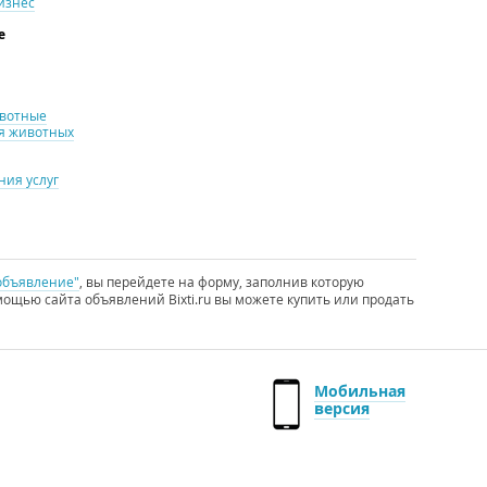
изнес
е
ивотные
я животных
ия услуг
объявление"
, вы перейдете на форму, заполнив которую
ощью сайта объявлений Bixti.ru вы можете купить или продать
Мобильная
версия