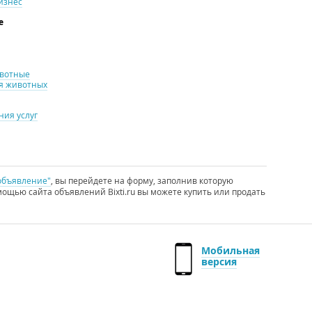
изнес
е
ивотные
я животных
ия услуг
объявление"
, вы перейдете на форму, заполнив которую
ощью сайта объявлений Bixti.ru вы можете купить или продать
Мобильная
версия