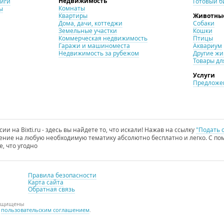
Недвижимость
ниги
Готовый б
Комнаты
ы
Квартиры
Животны
Дома, дачи, коттеджи
Собаки
Земельные участки
Кошки
Коммерческая недвижимость
Птицы
Гаражи и машиноместа
Аквариум
Недвижимость за рубежом
Другие ж
Товары дл
Услуги
Предложен
и на Bixti.ru - здесь вы найдете то, что искали! Нажав на ссылку
"Подать 
ние на любую необходимую тематику абсолютно бесплатно и легко. С пом
е, что угодно
Правила безопасности
Карта сайта
Обратная связь
защищены
с
пользовательским соглашением
.