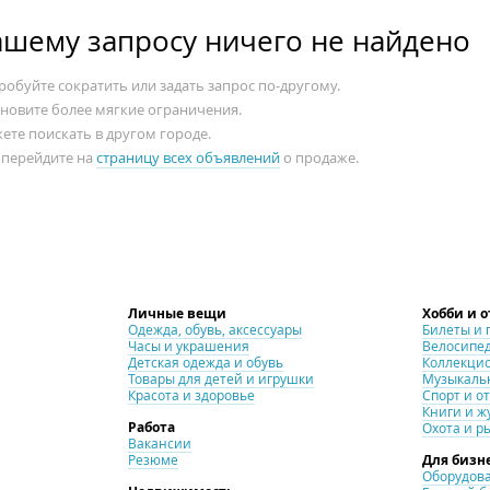
ашему запросу ничего не найдено
обуйте сократить или задать запрос по-другому.
ановите более мягкие ограничения.
ете поискать в другом городе.
 перейдите на
страницу всех объявлений
о продаже.
Личные вещи
Хобби и 
Одежда, обувь, аксессуары
Билеты и 
Часы и украшения
Велосипе
Детская одежда и обувь
Коллекци
Товары для детей и игрушки
Музыкаль
Красота и здоровье
Спорт и о
Книги и ж
Работа
Охота и р
Вакансии
Резюме
Для бизн
Оборудова