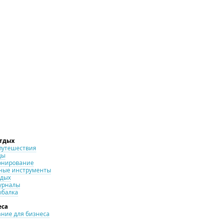
отдых
путешествия
ды
онирование
ные инструменты
тдых
урналы
ыбалка
еса
ние для бизнеса