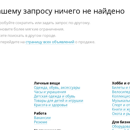
ашему запросу ничего не найдено
обуйте сократить или задать запрос по-другому.
ановите более мягкие ограничения.
ете поискать в другом городе.
 перейдите на
страницу всех объявлений
о продаже.
Личные вещи
Хобби и 
Одежда, обувь, аксессуары
Билеты и 
Часы и украшения
Велосипе
Детская одежда и обувь
Коллекци
Товары для детей и игрушки
Музыкаль
Красота и здоровье
Спорт и о
Книги и ж
Работа
Охота и р
Вакансии
Резюме
Для бизн
Оборудова