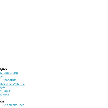
отдых
путешествия
ды
онирование
ные инструменты
тдых
урналы
ыбалка
еса
ние для бизнеса