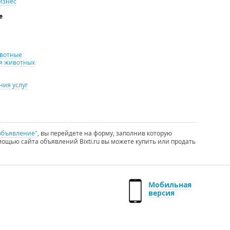
изнес
е
ивотные
я животных
ия услуг
объявление"
, вы перейдете на форму, заполнив которую
ощью сайта объявлений Bixti.ru вы можете купить или продать
Мобильная
версия