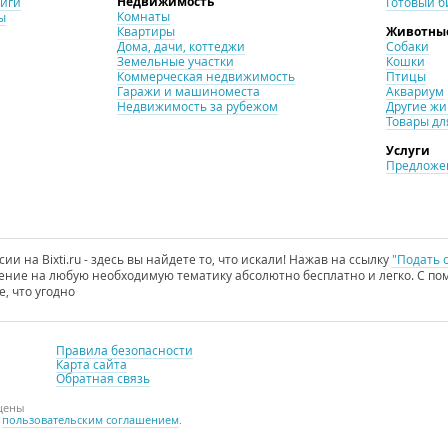
Недвижимость
ниги
Готовый б
Комнаты
ы
Квартиры
Животны
Дома, дачи, коттеджи
Собаки
Земельные участки
Кошки
Коммерческая недвижимость
Птицы
Гаражи и машиноместа
Аквариум
Недвижимость за рубежом
Другие ж
Товары дл
Услуги
Предложен
и на Bixti.ru - здесь вы найдете то, что искали! Нажав на ссылку
"Подать 
ние на любую необходимую тематику абсолютно бесплатно и легко. С пом
е, что угодно
Правила безопасности
Карта сайта
Обратная связь
щены
с
пользовательским соглашением
.