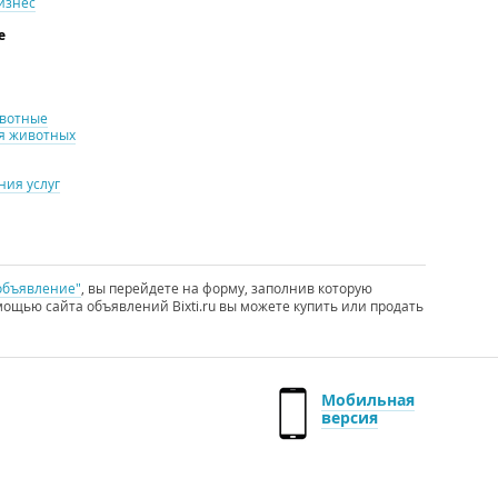
изнес
е
ивотные
я животных
ия услуг
объявление"
, вы перейдете на форму, заполнив которую
ощью сайта объявлений Bixti.ru вы можете купить или продать
Мобильная
версия