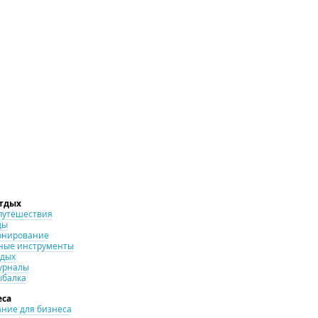
отдых
путешествия
ды
онирование
ные инструменты
тдых
урналы
ыбалка
еса
ние для бизнеса