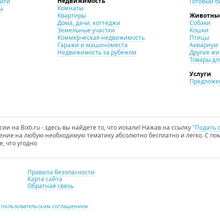
Недвижимость
ниги
Готовый б
Комнаты
ы
Квартиры
Животны
Дома, дачи, коттеджи
Собаки
Земельные участки
Кошки
Коммерческая недвижимость
Птицы
Гаражи и машиноместа
Аквариум
Недвижимость за рубежом
Другие ж
Товары дл
Услуги
Предложен
и на Bixti.ru - здесь вы найдете то, что искали! Нажав на ссылку
"Подать 
ние на любую необходимую тематику абсолютно бесплатно и легко. С пом
е, что угодно
Правила безопасности
Карта сайта
Обратная связь
с
пользовательским соглашением
.