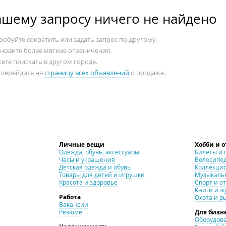
ашему запросу ничего не найдено
обуйте сократить или задать запрос по-другому.
ановите более мягкие ограничения.
ете поискать в другом городе.
 перейдите на
страницу всех объявлений
о продаже.
Личные вещи
Хобби и 
Одежда, обувь, аксессуары
Билеты и 
Часы и украшения
Велосипе
Детская одежда и обувь
Коллекци
Товары для детей и игрушки
Музыкаль
Красота и здоровье
Спорт и о
Книги и ж
Работа
Охота и р
Вакансии
Резюме
Для бизн
Оборудова