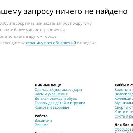
ашему запросу ничего не найдено
обуйте сократить или задать запрос по-другому.
ановите более мягкие ограничения.
ете поискать в другом городе.
 перейдите на
страницу всех объявлений
о продаже.
Личные вещи
Хобби и 
Одежда, обувь, аксессуары
Билеты и 
Часы и украшения
Велосипе
Детская одежда и обувь
Коллекци
Товары для детей и игрушки
Музыкаль
Красота и здоровье
Спорт и о
Книги и ж
Работа
Охота и р
Вакансии
Резюме
Для бизн
Оборудова