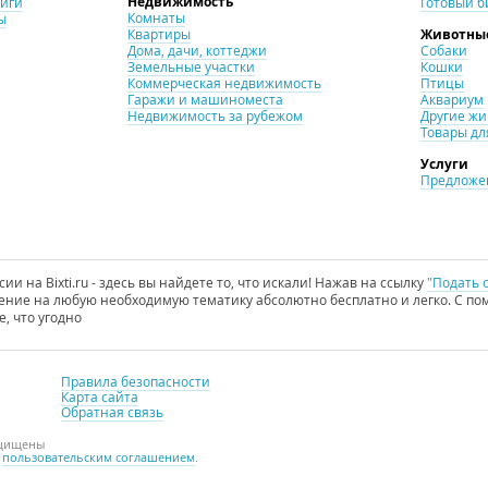
Недвижимость
ниги
Готовый б
Комнаты
ы
Квартиры
Животны
Дома, дачи, коттеджи
Собаки
Земельные участки
Кошки
Коммерческая недвижимость
Птицы
Гаражи и машиноместа
Аквариум
Недвижимость за рубежом
Другие ж
Товары дл
Услуги
Предложен
и на Bixti.ru - здесь вы найдете то, что искали! Нажав на ссылку
"Подать 
ние на любую необходимую тематику абсолютно бесплатно и легко. С пом
е, что угодно
Правила безопасности
Карта сайта
Обратная связь
ащищены
с
пользовательским соглашением
.