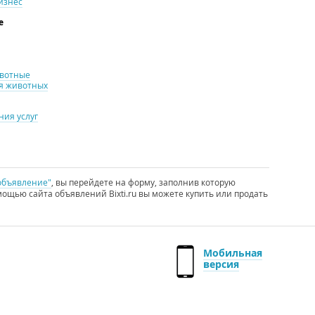
изнес
е
ивотные
я животных
ия услуг
объявление"
, вы перейдете на форму, заполнив которую
ощью сайта объявлений Bixti.ru вы можете купить или продать
Мобильная
версия