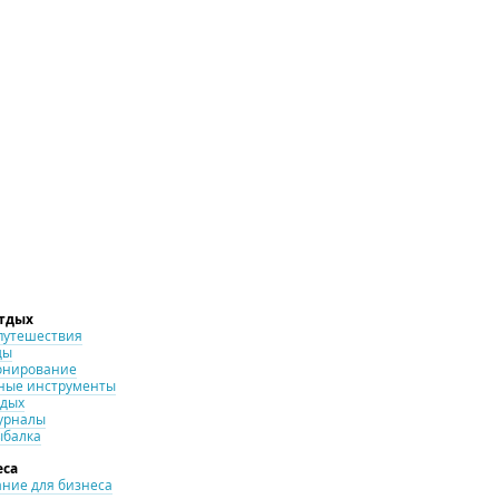
отдых
путешествия
ды
онирование
ные инструменты
тдых
урналы
ыбалка
еса
ние для бизнеса