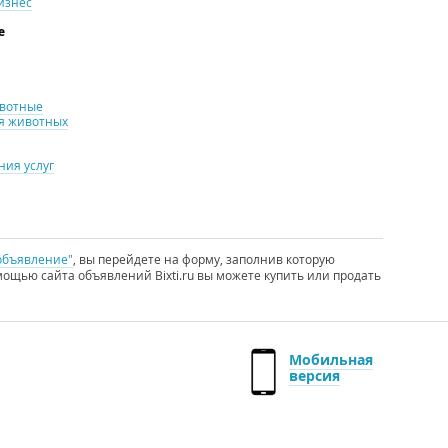
изнес
е
ивотные
я животных
ия услуг
объявление"
, вы перейдете на форму, заполнив которую
ощью сайта объявлений Bixti.ru вы можете купить или продать
Мобильная
версия