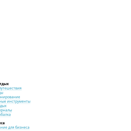
отдых
путешествия
ды
онирование
ные инструменты
тдых
урналы
ыбалка
еса
ние для бизнеса