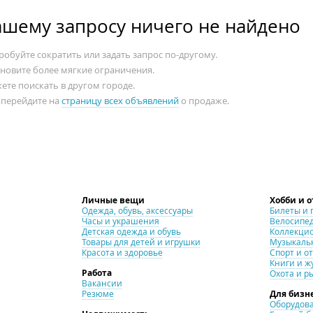
ашему запросу ничего не найдено
обуйте сократить или задать запрос по-другому.
ановите более мягкие ограничения.
ете поискать в другом городе.
 перейдите на
страницу всех объявлений
о продаже.
Личные вещи
Хобби и 
Одежда, обувь, аксессуары
Билеты и 
Часы и украшения
Велосипе
Детская одежда и обувь
Коллекци
Товары для детей и игрушки
Музыкаль
Красота и здоровье
Спорт и о
Книги и ж
Работа
Охота и р
Вакансии
Резюме
Для бизн
Оборудова