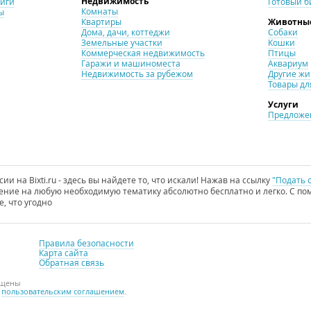
Недвижимость
ниги
Готовый б
Комнаты
ы
Квартиры
Животны
Дома, дачи, коттеджи
Собаки
Земельные участки
Кошки
Коммерческая недвижимость
Птицы
Гаражи и машиноместа
Аквариум
Недвижимость за рубежом
Другие ж
Товары дл
Услуги
Предложен
и на Bixti.ru - здесь вы найдете то, что искали! Нажав на ссылку
"Подать 
ние на любую необходимую тематику абсолютно бесплатно и легко. С пом
е, что угодно
Правила безопасности
Карта сайта
Обратная связь
ищены
с
пользовательским соглашением
.