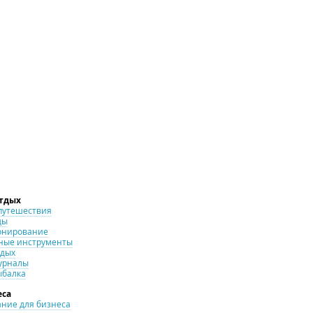
отдых
путешествия
ды
онирование
ные инструменты
тдых
урналы
ыбалка
еса
ние для бизнеса