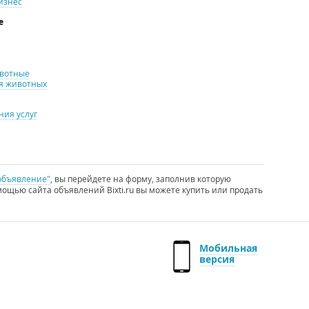
изнес
е
ивотные
я животных
ия услуг
объявление"
, вы перейдете на форму, заполнив которую
ощью сайта объявлений Bixti.ru вы можете купить или продать
Мобильная
версия