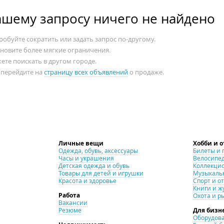
ашему запросу ничего не найдено
обуйте сократить или задать запрос по-другому.
ановите более мягкие ограничения.
ете поискать в другом городе.
 перейдите на
страницу всех объявлений
о продаже.
Личные вещи
Хобби и 
Одежда, обувь, аксессуары
Билеты и 
Часы и украшения
Велосипе
Детская одежда и обувь
Коллекци
Товары для детей и игрушки
Музыкаль
Красота и здоровье
Спорт и о
Книги и ж
Работа
Охота и р
Вакансии
Резюме
Для бизн
Оборудова