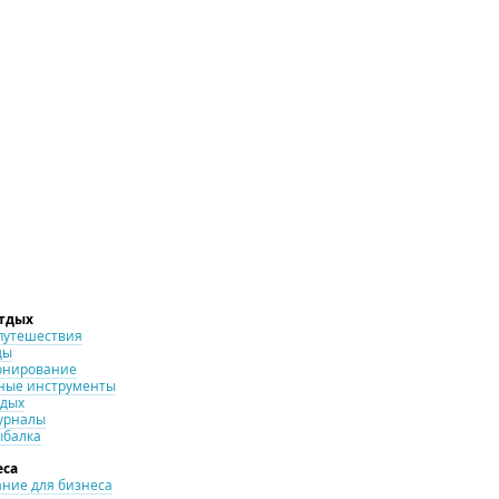
отдых
путешествия
ды
онирование
ные инструменты
тдых
урналы
ыбалка
еса
ние для бизнеса