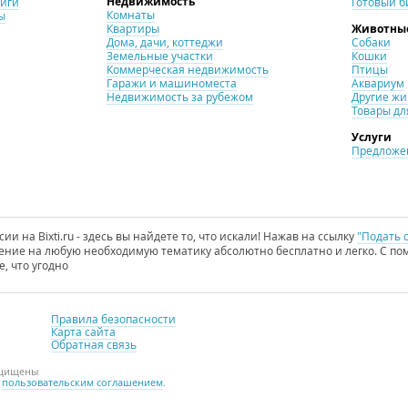
Недвижимость
ниги
Готовый б
Комнаты
ы
Квартиры
Животны
Дома, дачи, коттеджи
Собаки
Земельные участки
Кошки
Коммерческая недвижимость
Птицы
Гаражи и машиноместа
Аквариум
Недвижимость за рубежом
Другие ж
Товары дл
Услуги
Предложен
и на Bixti.ru - здесь вы найдете то, что искали! Нажав на ссылку
"Подать 
ние на любую необходимую тематику абсолютно бесплатно и легко. С пом
е, что угодно
Правила безопасности
Карта сайта
Обратная связь
ащищены
с
пользовательским соглашением
.