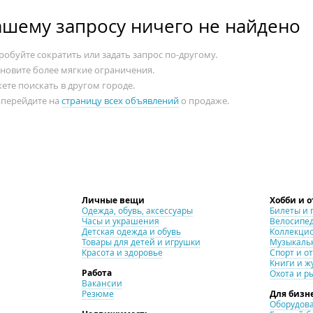
ашему запросу ничего не найдено
обуйте сократить или задать запрос по-другому.
ановите более мягкие ограничения.
ете поискать в другом городе.
 перейдите на
страницу всех объявлений
о продаже.
Личные вещи
Хобби и 
Одежда, обувь, аксессуары
Билеты и 
Часы и украшения
Велосипе
Детская одежда и обувь
Коллекци
Товары для детей и игрушки
Музыкаль
Красота и здоровье
Спорт и о
Книги и ж
Работа
Охота и р
Вакансии
Резюме
Для бизн
Оборудова