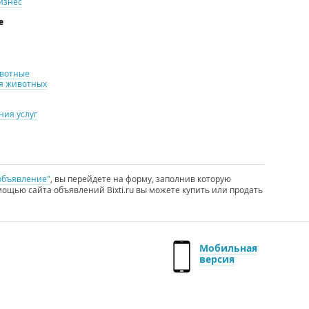
изнес
е
ивотные
я животных
ия услуг
объявление"
, вы перейдете на форму, заполнив которую
ощью сайта объявлений Bixti.ru вы можете купить или продать
Мобильная
версия