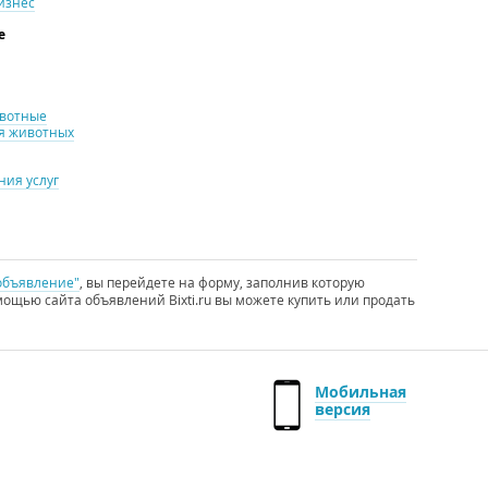
изнес
е
ивотные
я животных
ия услуг
объявление"
, вы перейдете на форму, заполнив которую
ощью сайта объявлений Bixti.ru вы можете купить или продать
Мобильная
версия