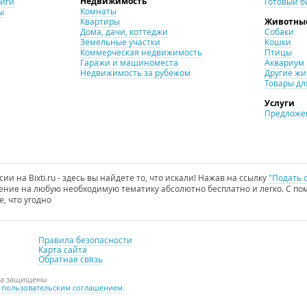
Недвижимость
ниги
Готовый б
Комнаты
ы
Квартиры
Животны
Дома, дачи, коттеджи
Собаки
Земельные участки
Кошки
Коммерческая недвижимость
Птицы
Гаражи и машиноместа
Аквариум
Недвижимость за рубежом
Другие ж
Товары дл
Услуги
Предложен
и на Bixti.ru - здесь вы найдете то, что искали! Нажав на ссылку
"Подать 
ние на любую необходимую тематику абсолютно бесплатно и легко. С пом
е, что угодно
Правила безопасности
Карта сайта
Обратная связь
ава защищены
с
пользовательским соглашением
.