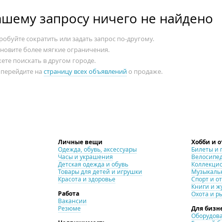
ашему запросу ничего не найдено
обуйте сократить или задать запрос по-другому.
ановите более мягкие ограничения.
ете поискать в другом городе.
 перейдите на
страницу всех объявлений
о продаже.
Личные вещи
Хобби и 
Одежда, обувь, аксессуары
Билеты и 
Часы и украшения
Велосипе
Детская одежда и обувь
Коллекци
Товары для детей и игрушки
Музыкаль
Красота и здоровье
Спорт и о
Книги и ж
Работа
Охота и р
Вакансии
Резюме
Для бизн
Оборудова