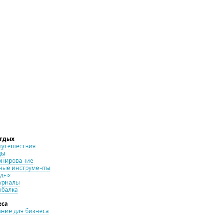
отдых
путешествия
ды
онирование
ные инструменты
тдых
урналы
ыбалка
еса
ние для бизнеса