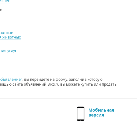
изнес
е
ивотные
я животных
ия услуг
объявление"
, вы перейдете на форму, заполнив которую
ощью сайта объявлений Bixti.ru вы можете купить или продать
Мобильная
версия