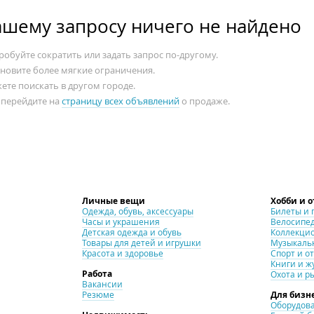
ашему запросу ничего не найдено
обуйте сократить или задать запрос по-другому.
ановите более мягкие ограничения.
ете поискать в другом городе.
 перейдите на
страницу всех объявлений
о продаже.
Личные вещи
Хобби и 
Одежда, обувь, аксессуары
Билеты и 
Часы и украшения
Велосипе
Детская одежда и обувь
Коллекци
Товары для детей и игрушки
Музыкаль
Красота и здоровье
Спорт и о
Книги и ж
Работа
Охота и р
Вакансии
Резюме
Для бизн
Оборудова