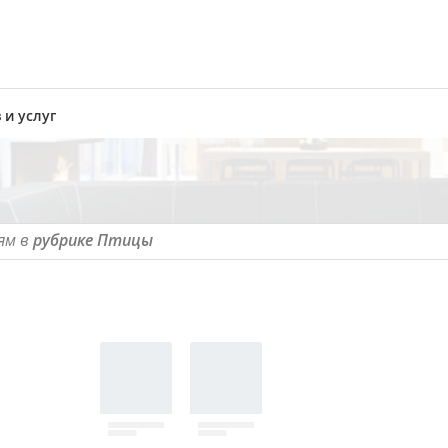
 и услуг
ям в
рубрике Птицы