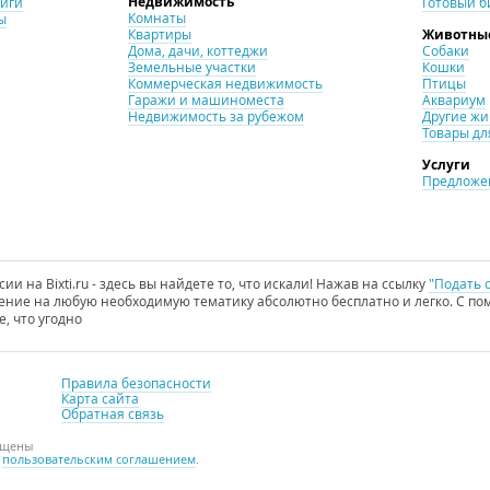
Недвижимость
ниги
Готовый б
Комнаты
ы
Квартиры
Животны
Дома, дачи, коттеджи
Собаки
Земельные участки
Кошки
Коммерческая недвижимость
Птицы
Гаражи и машиноместа
Аквариум
Недвижимость за рубежом
Другие ж
Товары дл
Услуги
Предложен
и на Bixti.ru - здесь вы найдете то, что искали! Нажав на ссылку
"Подать 
ние на любую необходимую тематику абсолютно бесплатно и легко. С пом
е, что угодно
Правила безопасности
Карта сайта
Обратная связь
ищены
с
пользовательским соглашением
.