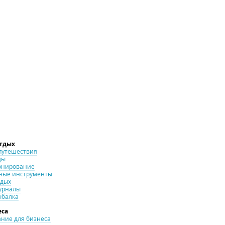
отдых
путешествия
ды
онирование
ные инструменты
тдых
урналы
ыбалка
еса
ние для бизнеса