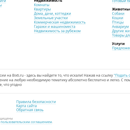
Недвижимость
ниги
Готовый б
Комнаты
ы
Квартиры
Животны
Дома, дачи, коттеджи
Собаки
Земельные участки
Кошки
Коммерческая недвижимость
Птицы
Гаражи и машиноместа
Аквариум
Недвижимость за рубежом
Другие ж
Товары дл
Услуги
Предложен
и на Bixti.ru - здесь вы найдете то, что искали! Нажав на ссылку
"Подать 
ние на любую необходимую тематику абсолютно бесплатно и легко. С пом
е, что угодно
Правила безопасности
Карта сайта
Обратная связь
защищены
с
пользовательским соглашением
.