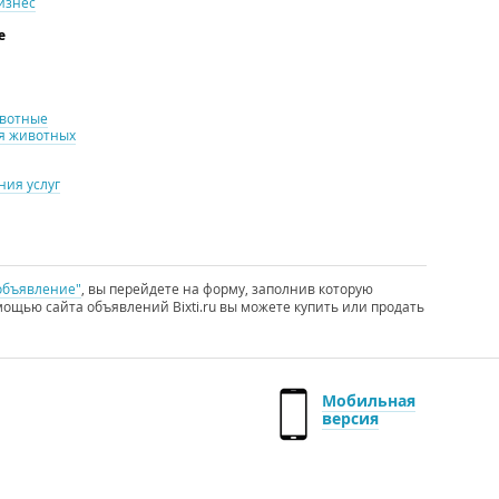
изнес
е
ивотные
я животных
ия услуг
объявление"
, вы перейдете на форму, заполнив которую
ощью сайта объявлений Bixti.ru вы можете купить или продать
Мобильная
версия