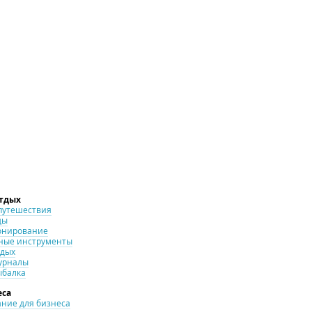
отдых
путешествия
ды
онирование
ные инструменты
тдых
урналы
ыбалка
еса
ние для бизнеса