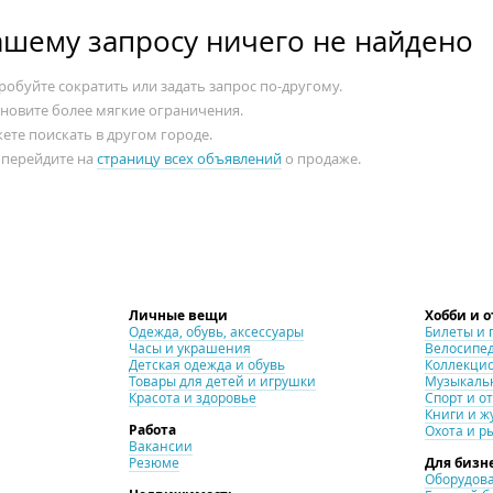
ашему запросу ничего не найдено
обуйте сократить или задать запрос по-другому.
ановите более мягкие ограничения.
ете поискать в другом городе.
 перейдите на
страницу всех объявлений
о продаже.
Личные вещи
Хобби и 
Одежда, обувь, аксессуары
Билеты и 
Часы и украшения
Велосипе
Детская одежда и обувь
Коллекци
Товары для детей и игрушки
Музыкаль
Красота и здоровье
Спорт и о
Книги и ж
Работа
Охота и р
Вакансии
Резюме
Для бизн
Оборудова