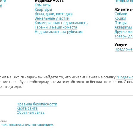
Недвижимость
ниги
Готовый б
Комнаты
ы
Квартиры
Животны
Дома, дачи, коттеджи
Собаки
Земельные участки
Кошки
Коммерческая недвижимость
Птицы
Гаражи и машиноместа
Аквариум
Недвижимость за рубежом
Другие ж
Товары дл
Услуги
Предложен
и на Bixti.ru - здесь вы найдете то, что искали! Нажав на ссылку
"Подать 
ние на любую необходимую тематику абсолютно бесплатно и легко. С пом
е, что угодно
Правила безопасности
Карта сайта
Обратная связь
щены
с
пользовательским соглашением
.