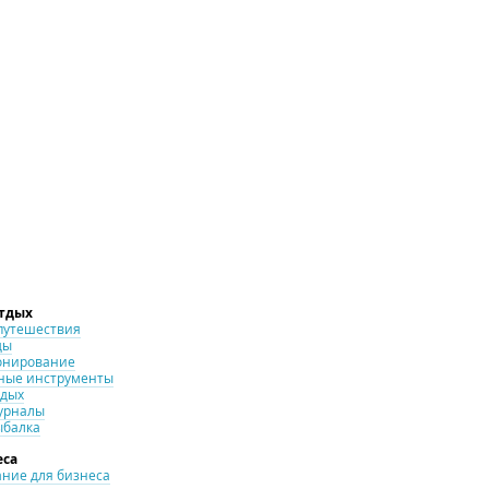
отдых
путешествия
ды
онирование
ные инструменты
тдых
урналы
ыбалка
еса
ние для бизнеса