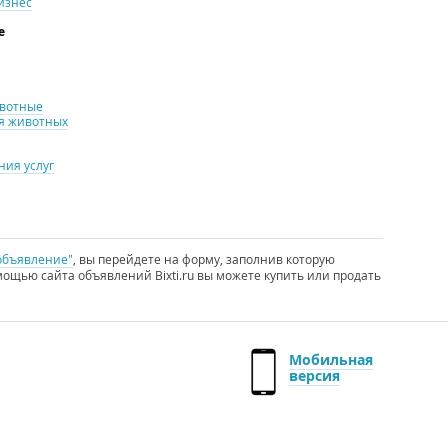
изнес
е
ивотные
я животных
ия услуг
объявление"
, вы перейдете на форму, заполнив которую
ощью сайта объявлений Bixti.ru вы можете купить или продать
Мобильная
версия