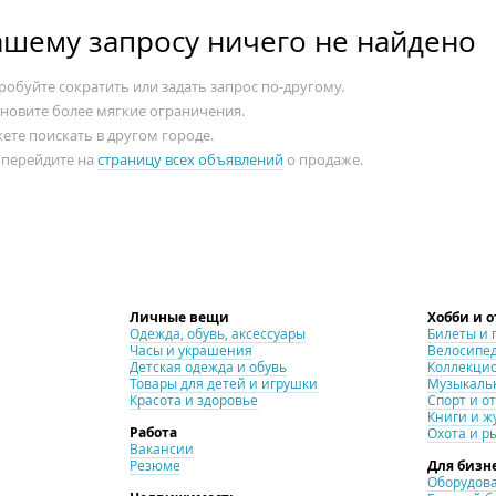
ашему запросу ничего не найдено
обуйте сократить или задать запрос по-другому.
ановите более мягкие ограничения.
ете поискать в другом городе.
 перейдите на
страницу всех объявлений
о продаже.
Личные вещи
Хобби и 
Одежда, обувь, аксессуары
Билеты и 
Часы и украшения
Велосипе
Детская одежда и обувь
Коллекци
Товары для детей и игрушки
Музыкаль
Красота и здоровье
Спорт и о
Книги и ж
Работа
Охота и р
Вакансии
Резюме
Для бизн
Оборудова