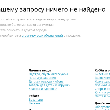
ашему запросу ничего не найдено
обуйте сократить или задать запрос по-другому.
ановите более мягкие ограничения.
ете поискать в другом городе.
 перейдите на
страницу всех объявлений
о продаже.
Личные вещи
Хобби и 
Одежда, обувь, аксессуары
Билеты и 
Часы и украшения
Велосипе
Детская одежда и обувь
Коллекци
Товары для детей и игрушки
Музыкаль
Красота и здоровье
Спорт и о
Книги и ж
Работа
Охота и р
Вакансии
Резюме
Для бизн
Оборудова