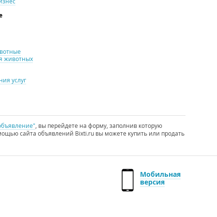
изнес
е
ивотные
я животных
ия услуг
объявление"
, вы перейдете на форму, заполнив которую
ощью сайта объявлений Bixti.ru вы можете купить или продать
Мобильная
версия