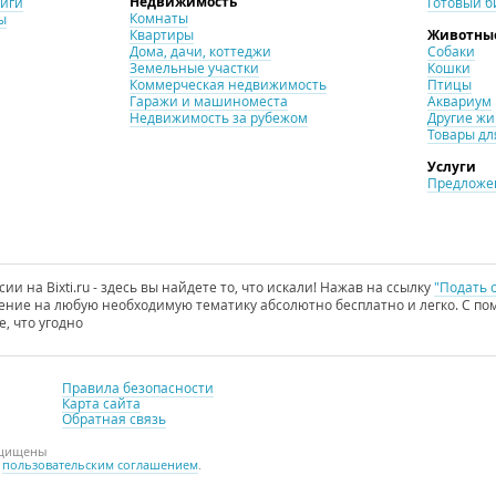
Недвижимость
ниги
Готовый б
Комнаты
ы
Квартиры
Животны
Дома, дачи, коттеджи
Собаки
Земельные участки
Кошки
Коммерческая недвижимость
Птицы
Гаражи и машиноместа
Аквариум
Недвижимость за рубежом
Другие ж
Товары дл
Услуги
Предложен
и на Bixti.ru - здесь вы найдете то, что искали! Нажав на ссылку
"Подать 
ние на любую необходимую тематику абсолютно бесплатно и легко. С пом
е, что угодно
Правила безопасности
Карта сайта
Обратная связь
ащищены
с
пользовательским соглашением
.