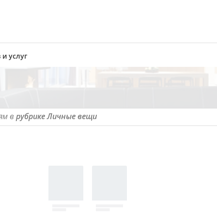
 и услуг
ям в
рубрике Личные вещи