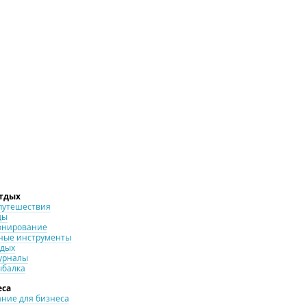
отдых
путешествия
ды
онирование
ные инструменты
тдых
урналы
ыбалка
еса
ние для бизнеса