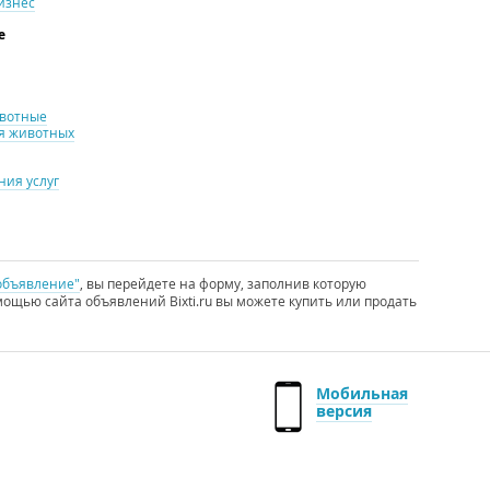
изнес
е
ивотные
я животных
ия услуг
объявление"
, вы перейдете на форму, заполнив которую
ощью сайта объявлений Bixti.ru вы можете купить или продать
Мобильная
версия