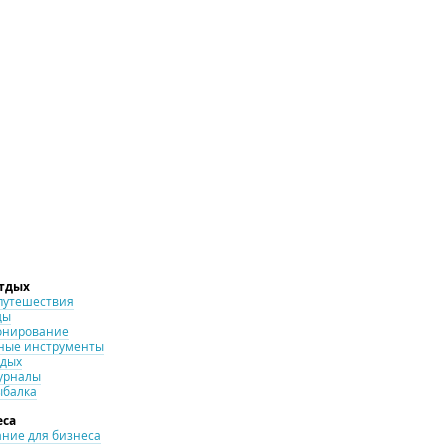
отдых
путешествия
ды
онирование
ные инструменты
тдых
урналы
ыбалка
еса
ние для бизнеса