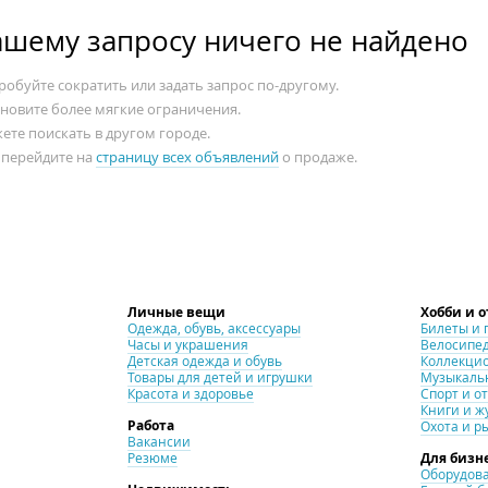
ашему запросу ничего не найдено
обуйте сократить или задать запрос по-другому.
ановите более мягкие ограничения.
ете поискать в другом городе.
 перейдите на
страницу всех объявлений
о продаже.
Личные вещи
Хобби и 
Одежда, обувь, аксессуары
Билеты и 
Часы и украшения
Велосипе
Детская одежда и обувь
Коллекци
Товары для детей и игрушки
Музыкаль
Красота и здоровье
Спорт и о
Книги и ж
Работа
Охота и р
Вакансии
Резюме
Для бизн
Оборудова