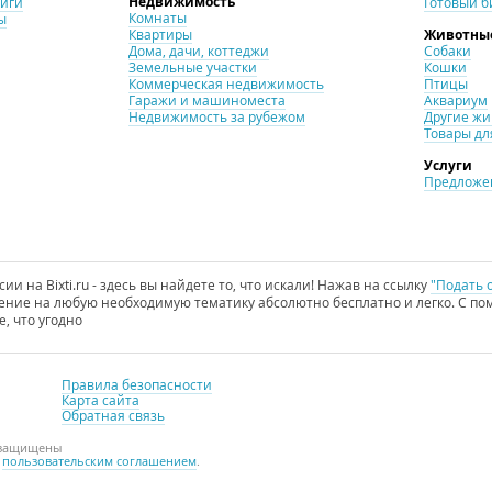
Недвижимость
ниги
Готовый б
Комнаты
ы
Квартиры
Животны
Дома, дачи, коттеджи
Собаки
Земельные участки
Кошки
Коммерческая недвижимость
Птицы
Гаражи и машиноместа
Аквариум
Недвижимость за рубежом
Другие ж
Товары дл
Услуги
Предложен
и на Bixti.ru - здесь вы найдете то, что искали! Нажав на ссылку
"Подать 
ние на любую необходимую тематику абсолютно бесплатно и легко. С пом
е, что угодно
Правила безопасности
Карта сайта
Обратная связь
а защищены
с
пользовательским соглашением
.