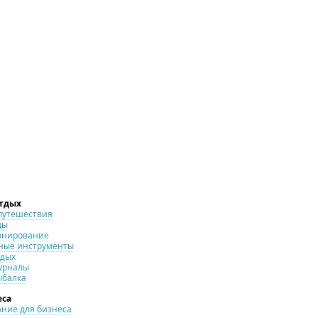
отдых
путешествия
ды
онирование
ные инструменты
тдых
урналы
ыбалка
еса
ние для бизнеса