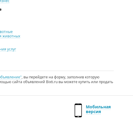
изнес
е
ивотные
я животных
ия услуг
объявление"
, вы перейдете на форму, заполнив которую
ощью сайта объявлений Bixti.ru вы можете купить или продать
Мобильная
версия