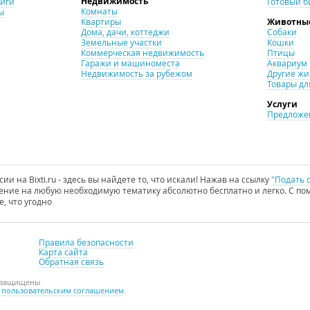
Недвижимость
ниги
Готовый б
Комнаты
ы
Квартиры
Животны
Дома, дачи, коттеджи
Собаки
Земельные участки
Кошки
Коммерческая недвижимость
Птицы
Гаражи и машиноместа
Аквариум
Недвижимость за рубежом
Другие ж
Товары дл
Услуги
Предложен
и на Bixti.ru - здесь вы найдете то, что искали! Нажав на ссылку
"Подать 
ние на любую необходимую тематику абсолютно бесплатно и легко. С пом
е, что угодно
Правила безопасности
Карта сайта
Обратная связь
а защищены
с
пользовательским соглашением
.