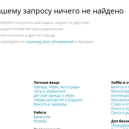
ашему запросу ничего не найдено
обуйте сократить или задать запрос по-другому.
ановите более мягкие ограничения.
ете поискать в другом городе.
 перейдите на
страницу всех объявлений
о продаже.
Личные вещи
Хобби и 
Одежда, обувь, аксессуары
Билеты и 
Часы и украшения
Велосипе
Детская одежда и обувь
Коллекци
Товары для детей и игрушки
Музыкаль
Красота и здоровье
Спорт и о
Книги и ж
Работа
Охота и р
Вакансии
Резюме
Для бизн
Оборудова