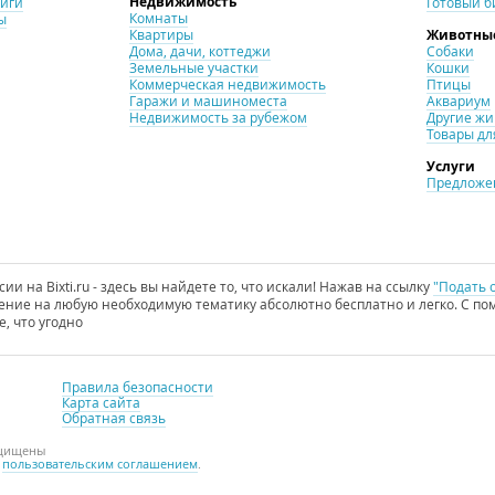
Недвижимость
ниги
Готовый б
Комнаты
ы
Квартиры
Животны
Дома, дачи, коттеджи
Собаки
Земельные участки
Кошки
Коммерческая недвижимость
Птицы
Гаражи и машиноместа
Аквариум
Недвижимость за рубежом
Другие ж
Товары дл
Услуги
Предложен
и на Bixti.ru - здесь вы найдете то, что искали! Нажав на ссылку
"Подать 
ние на любую необходимую тематику абсолютно бесплатно и легко. С пом
е, что угодно
Правила безопасности
Карта сайта
Обратная связь
ащищены
с
пользовательским соглашением
.