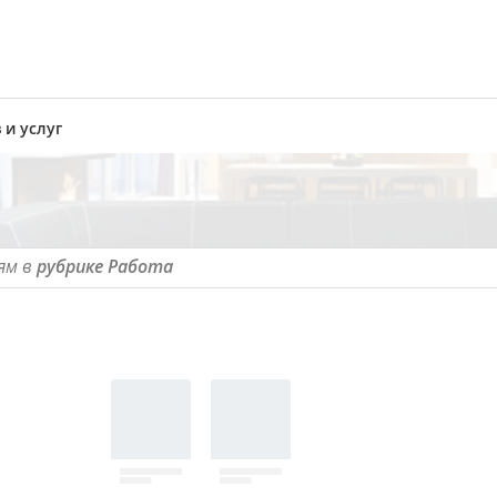
 и услуг
ям в
рубрике Работа