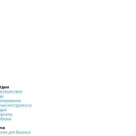
отдых
путешествия
ды
онирование
ные инструменты
тдых
урналы
ыбалка
еса
ние для бизнеса