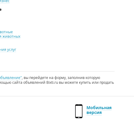
изнес
е
ивотные
я животных
ия услуг
объявление"
, вы перейдете на форму, заполнив которую
ощью сайта объявлений Bixti.ru вы можете купить или продать
Мобильная
версия