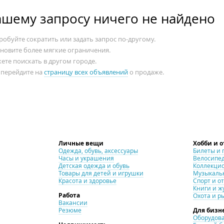
ашему запросу ничего не найдено
обуйте сократить или задать запрос по-другому.
ановите более мягкие ограничения.
ете поискать в другом городе.
 перейдите на
страницу всех объявлений
о продаже.
Личные вещи
Хобби и 
Одежда, обувь, аксессуары
Билеты и 
Часы и украшения
Велосипе
Детская одежда и обувь
Коллекци
Товары для детей и игрушки
Музыкаль
Красота и здоровье
Спорт и о
Книги и ж
Работа
Охота и р
Вакансии
Резюме
Для бизн
Оборудова