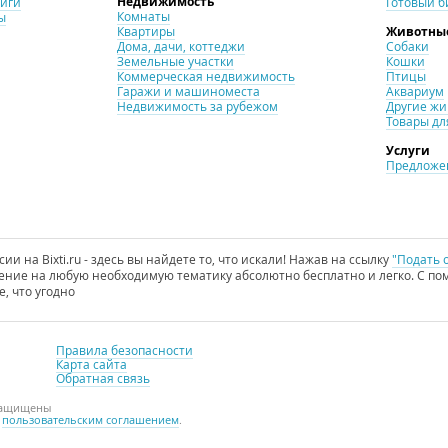
Недвижимость
ниги
Готовый б
Комнаты
ы
Квартиры
Животны
Дома, дачи, коттеджи
Собаки
Земельные участки
Кошки
Коммерческая недвижимость
Птицы
Гаражи и машиноместа
Аквариум
Недвижимость за рубежом
Другие ж
Товары дл
Услуги
Предложен
и на Bixti.ru - здесь вы найдете то, что искали! Нажав на ссылку
"Подать 
ние на любую необходимую тематику абсолютно бесплатно и легко. С пом
е, что угодно
Правила безопасности
Карта сайта
Обратная связь
 защищены
с
пользовательским соглашением
.