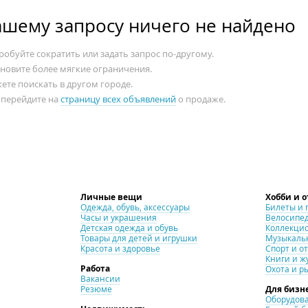
ашему запросу ничего не найдено
обуйте сократить или задать запрос по-другому.
ановите более мягкие ограничения.
ете поискать в другом городе.
 перейдите на
страницу всех объявлений
о продаже.
Личные вещи
Хобби и 
Одежда, обувь, аксессуары
Билеты и 
Часы и украшения
Велосипе
Детская одежда и обувь
Коллекци
Товары для детей и игрушки
Музыкаль
Красота и здоровье
Спорт и о
Книги и ж
Работа
Охота и р
Вакансии
Резюме
Для бизн
Оборудова