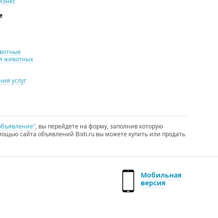
изнес
е
ивотные
я животных
ия услуг
объявление"
, вы перейдете на форму, заполнив которую
ощью сайта объявлений Bixti.ru вы можете купить или продать
Мобильная
версия