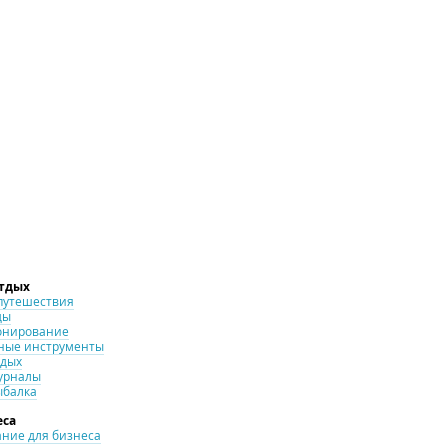
отдых
путешествия
ды
онирование
ные инструменты
тдых
урналы
ыбалка
еса
ние для бизнеса