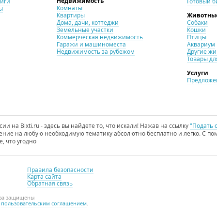
Недвижимость
ниги
Готовый б
Комнаты
ы
Квартиры
Животны
Дома, дачи, коттеджи
Собаки
Земельные участки
Кошки
Коммерческая недвижимость
Птицы
Гаражи и машиноместа
Аквариум
Недвижимость за рубежом
Другие ж
Товары дл
Услуги
Предложен
и на Bixti.ru - здесь вы найдете то, что искали! Нажав на ссылку
"Подать 
ние на любую необходимую тематику абсолютно бесплатно и легко. С пом
е, что угодно
Правила безопасности
Карта сайта
Обратная связь
ава защищены
с
пользовательским соглашением
.