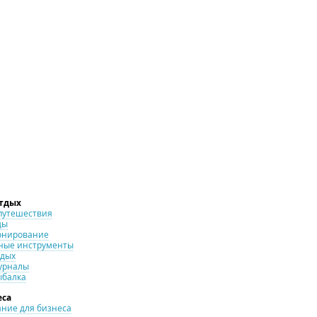
отдых
путешествия
ды
онирование
ные инструменты
тдых
урналы
ыбалка
еса
ние для бизнеса