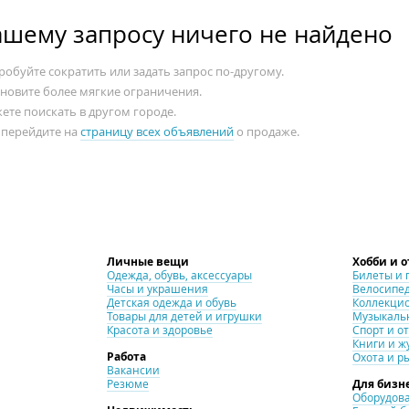
ашему запросу ничего не найдено
обуйте сократить или задать запрос по-другому.
ановите более мягкие ограничения.
ете поискать в другом городе.
 перейдите на
страницу всех объявлений
о продаже.
Личные вещи
Хобби и 
Одежда, обувь, аксессуары
Билеты и 
Часы и украшения
Велосипе
Детская одежда и обувь
Коллекци
Товары для детей и игрушки
Музыкаль
Красота и здоровье
Спорт и о
Книги и ж
Работа
Охота и р
Вакансии
Резюме
Для бизн
Оборудова