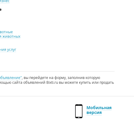
изнес
е
ивотные
я животных
ия услуг
объявление"
, вы перейдете на форму, заполнив которую
ощью сайта объявлений Bixti.ru вы можете купить или продать
Мобильная
версия