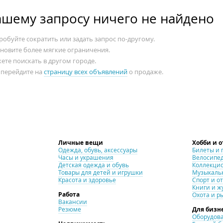
ашему запросу ничего не найдено
обуйте сократить или задать запрос по-другому.
ановите более мягкие ограничения.
ете поискать в другом городе.
 перейдите на
страницу всех объявлений
о продаже.
Личные вещи
Хобби и 
Одежда, обувь, аксессуары
Билеты и 
Часы и украшения
Велосипе
Детская одежда и обувь
Коллекци
Товары для детей и игрушки
Музыкаль
Красота и здоровье
Спорт и о
Книги и ж
Работа
Охота и р
Вакансии
Резюме
Для бизн
Оборудова