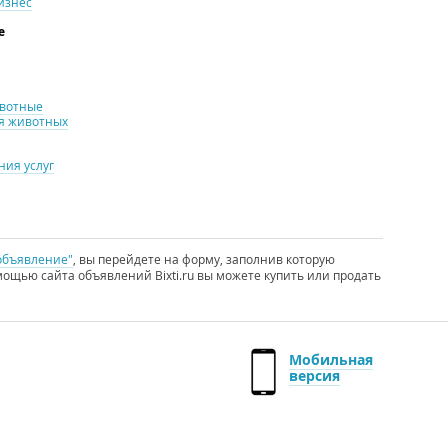
изнес
е
ивотные
я животных
ия услуг
объявление"
, вы перейдете на форму, заполнив которую
ощью сайта объявлений Bixti.ru вы можете купить или продать
Мобильная
версия