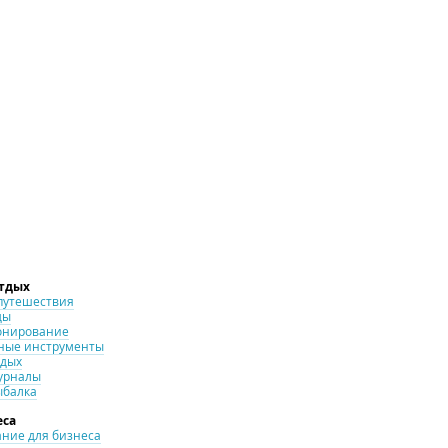
отдых
путешествия
ды
онирование
ные инструменты
тдых
урналы
ыбалка
еса
ние для бизнеса