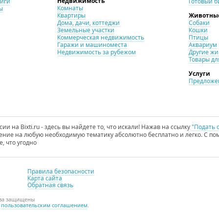
Недвижимость
ниги
Готовый б
Комнаты
ы
Квартиры
Животны
Дома, дачи, коттеджи
Собаки
Земельные участки
Кошки
Коммерческая недвижимость
Птицы
Гаражи и машиноместа
Аквариум
Недвижимость за рубежом
Другие ж
Товары дл
Услуги
Предложен
и на Bixti.ru - здесь вы найдете то, что искали! Нажав на ссылку
"Подать 
ние на любую необходимую тематику абсолютно бесплатно и легко. С пом
е, что угодно
Правила безопасности
Карта сайта
Обратная связь
ава защищены
с
пользовательским соглашением
.