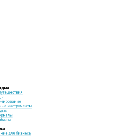
отдых
путешествия
ды
онирование
ные инструменты
тдых
урналы
ыбалка
еса
ние для бизнеса