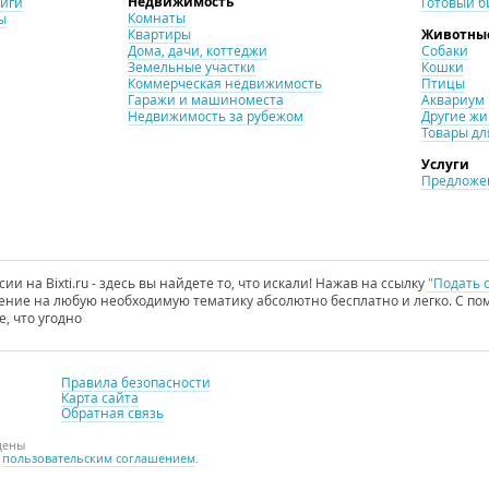
Недвижимость
ниги
Готовый б
Комнаты
ы
Квартиры
Животны
Дома, дачи, коттеджи
Собаки
Земельные участки
Кошки
Коммерческая недвижимость
Птицы
Гаражи и машиноместа
Аквариум
Недвижимость за рубежом
Другие ж
Товары дл
Услуги
Предложен
и на Bixti.ru - здесь вы найдете то, что искали! Нажав на ссылку
"Подать 
ние на любую необходимую тематику абсолютно бесплатно и легко. С пом
е, что угодно
Правила безопасности
Карта сайта
Обратная связь
щены
с
пользовательским соглашением
.