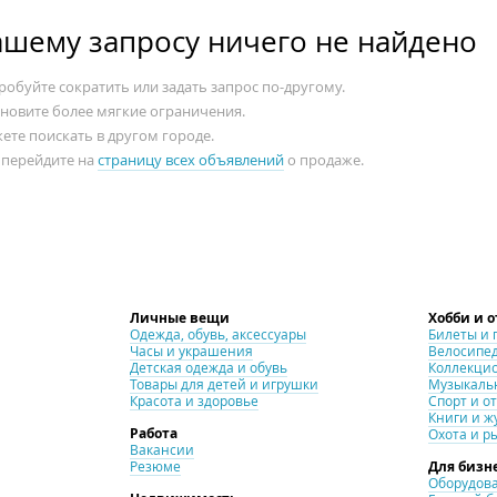
ашему запросу ничего не найдено
обуйте сократить или задать запрос по-другому.
ановите более мягкие ограничения.
ете поискать в другом городе.
 перейдите на
страницу всех объявлений
о продаже.
Личные вещи
Хобби и 
Одежда, обувь, аксессуары
Билеты и 
Часы и украшения
Велосипе
Детская одежда и обувь
Коллекци
Товары для детей и игрушки
Музыкаль
Красота и здоровье
Спорт и о
Книги и ж
Работа
Охота и р
Вакансии
Резюме
Для бизн
Оборудова