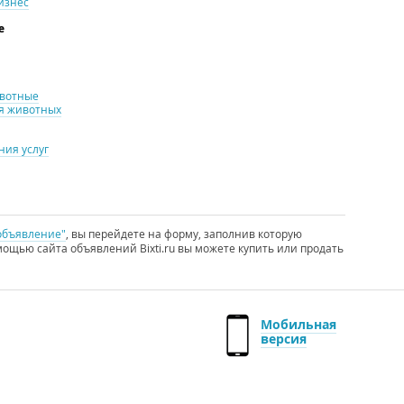
изнес
е
ивотные
я животных
ия услуг
объявление"
, вы перейдете на форму, заполнив которую
ощью сайта объявлений Bixti.ru вы можете купить или продать
Мобильная
версия