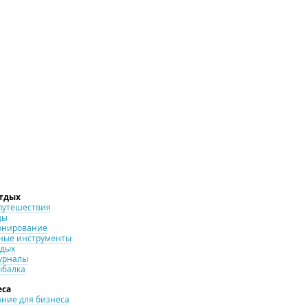
отдых
путешествия
ды
онирование
ные инструменты
тдых
урналы
ыбалка
еса
ние для бизнеса