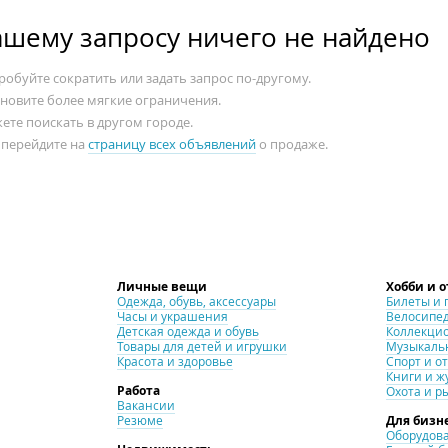
ашему запросу ничего не найдено
обуйте сократить или задать запрос по-другому.
ановите более мягкие ограничения.
ете поискать в другом городе.
 перейдите на
страницу всех объявлений
о продаже.
Личные вещи
Хобби и 
Одежда, обувь, аксессуары
Билеты и 
Часы и украшения
Велосипе
Детская одежда и обувь
Коллекци
Товары для детей и игрушки
Музыкаль
Красота и здоровье
Спорт и о
Книги и ж
Работа
Охота и р
Вакансии
Резюме
Для бизн
Оборудова