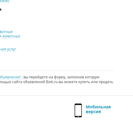
изнес
е
ивотные
я животных
ия услуг
объявление"
, вы перейдете на форму, заполнив которую
ощью сайта объявлений Bixti.ru вы можете купить или продать
Мобильная
версия