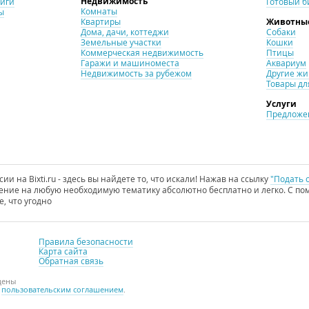
Недвижимость
ниги
Готовый б
Комнаты
ы
Квартиры
Животны
Дома, дачи, коттеджи
Собаки
Земельные участки
Кошки
Коммерческая недвижимость
Птицы
Гаражи и машиноместа
Аквариум
Недвижимость за рубежом
Другие ж
Товары дл
Услуги
Предложен
и на Bixti.ru - здесь вы найдете то, что искали! Нажав на ссылку
"Подать 
ние на любую необходимую тематику абсолютно бесплатно и легко. С пом
е, что угодно
Правила безопасности
Карта сайта
Обратная связь
щены
с
пользовательским соглашением
.