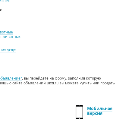
изнес
е
ивотные
я животных
ия услуг
объявление"
, вы перейдете на форму, заполнив которую
ощью сайта объявлений Bixti.ru вы можете купить или продать
Мобильная
версия