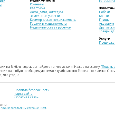
Недвижимость
ниги
Готовый б
Комнаты
ы
Квартиры
Животны
Дома, дачи, коттеджи
Собаки
Земельные участки
Кошки
Коммерческая недвижимость
Птицы
Гаражи и машиноместа
Аквариум
Недвижимость за рубежом
Другие ж
Товары дл
Услуги
Предложен
и на Bixti.ru - здесь вы найдете то, что искали! Нажав на ссылку
"Подать 
ние на любую необходимую тематику абсолютно бесплатно и легко. С пом
е, что угодно
Правила безопасности
Карта сайта
Обратная связь
ищены
с
пользовательским соглашением
.