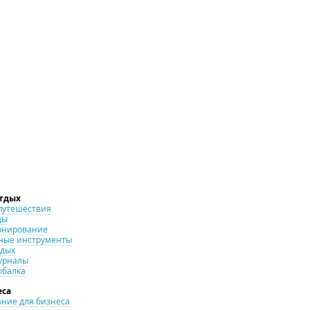
отдых
путешествия
ды
онирование
ные инструменты
тдых
урналы
ыбалка
еса
ние для бизнеса