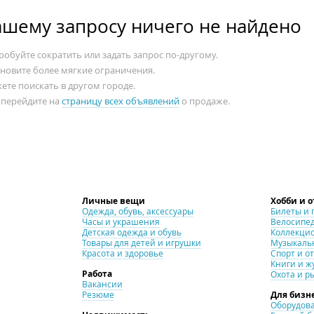
ашему запросу ничего не найдено
обуйте сократить или задать запрос по-другому.
ановите более мягкие ограничения.
ете поискать в другом городе.
 перейдите на
страницу всех объявлений
о продаже.
Личные вещи
Хобби и 
Одежда, обувь, аксессуары
Билеты и 
Часы и украшения
Велосипе
Детская одежда и обувь
Коллекци
Товары для детей и игрушки
Музыкаль
Красота и здоровье
Спорт и о
Книги и ж
Работа
Охота и р
Вакансии
Резюме
Для бизн
Оборудова