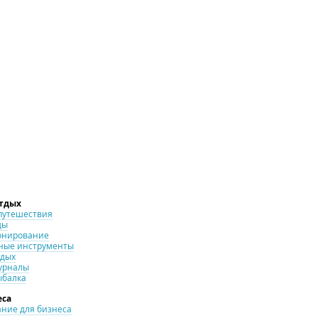
отдых
путешествия
ды
онирование
ные инструменты
тдых
урналы
ыбалка
еса
ние для бизнеса