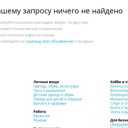
ашему запросу ничего не найдено
обуйте сократить или задать запрос по-другому.
ановите более мягкие ограничения.
ете поискать в другом городе.
 перейдите на
страницу всех объявлений
о продаже.
Личные вещи
Хобби и 
Одежда, обувь, аксессуары
Билеты и 
Часы и украшения
Велосипе
Детская одежда и обувь
Коллекци
Товары для детей и игрушки
Музыкаль
Красота и здоровье
Спорт и о
Книги и ж
Работа
Охота и р
Вакансии
Резюме
Для бизн
Оборудова