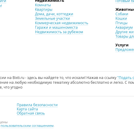
Недвижимость
ниги
Готовый б
Комнаты
ы
Квартиры
Животны
Дома, дачи, коттеджи
Собаки
Земельные участки
Кошки
Коммерческая недвижимость
Птицы
Гаражи и машиноместа
Аквариум
Недвижимость за рубежом
Другие ж
Товары дл
Услуги
Предложен
и на Bixti.ru - здесь вы найдете то, что искали! Нажав на ссылку
"Подать 
ние на любую необходимую тематику абсолютно бесплатно и легко. С пом
е, что угодно
Правила безопасности
Карта сайта
Обратная связь
ищены
с
пользовательским соглашением
.