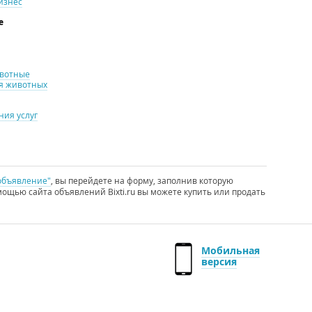
изнес
е
ивотные
я животных
ия услуг
объявление"
, вы перейдете на форму, заполнив которую
ощью сайта объявлений Bixti.ru вы можете купить или продать
Мобильная
версия