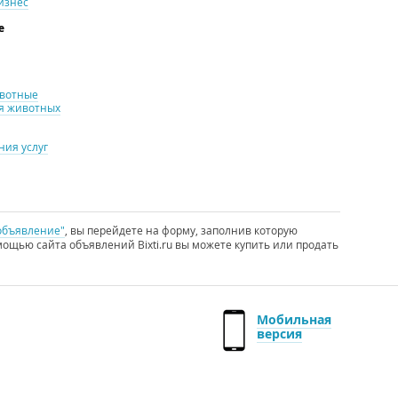
изнес
е
ивотные
я животных
ия услуг
объявление"
, вы перейдете на форму, заполнив которую
ощью сайта объявлений Bixti.ru вы можете купить или продать
Мобильная
версия