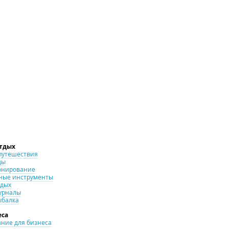
отдых
путешествия
ды
онирование
ные инструменты
тдых
урналы
ыбалка
еса
ние для бизнеса