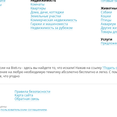
Недвижимость
ниги
Готовый б
Комнаты
ы
Квартиры
Животны
Дома, дачи, коттеджи
Собаки
Земельные участки
Кошки
Коммерческая недвижимость
Птицы
Гаражи и машиноместа
Аквариум
Недвижимость за рубежом
Другие ж
Товары дл
Услуги
Предложен
и на Bixti.ru - здесь вы найдете то, что искали! Нажав на ссылку
"Подать 
ние на любую необходимую тематику абсолютно бесплатно и легко. С пом
е, что угодно
Правила безопасности
Карта сайта
Обратная связь
ищены
с
пользовательским соглашением
.