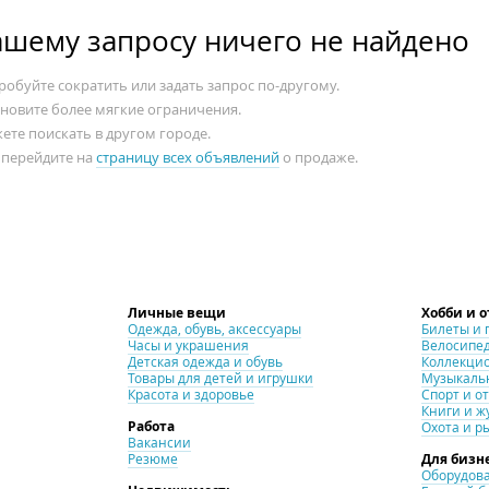
ашему запросу ничего не найдено
обуйте сократить или задать запрос по-другому.
ановите более мягкие ограничения.
ете поискать в другом городе.
 перейдите на
страницу всех объявлений
о продаже.
Личные вещи
Хобби и 
Одежда, обувь, аксессуары
Билеты и 
Часы и украшения
Велосипе
Детская одежда и обувь
Коллекци
Товары для детей и игрушки
Музыкаль
Красота и здоровье
Спорт и о
Книги и ж
Работа
Охота и р
Вакансии
Резюме
Для бизн
Оборудова