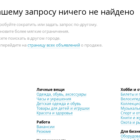
ашему запросу ничего не найдено
обуйте сократить или задать запрос по-другому.
ановите более мягкие ограничения.
ете поискать в другом городе.
 перейдите на
страницу всех объявлений
о продаже.
Личные вещи
Хобби и 
Одежда, обувь, аксессуары
Билеты и 
Часы и украшения
Велосипе
Детская одежда и обувь
Коллекци
Товары для детей и игрушки
Музыкаль
Красота и здоровье
Спорт и о
Книги и ж
Работа
Охота и р
Вакансии
Резюме
Для бизн
Оборудова