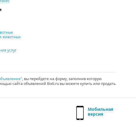
изнес
е
ивотные
я животных
ия услуг
объявление"
, вы перейдете на форму, заполнив которую
ощью сайта объявлений Bixti.ru вы можете купить или продать
Мобильная
версия