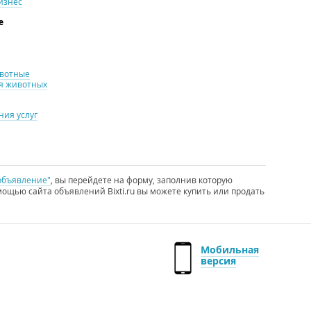
изнес
е
ивотные
я животных
ия услуг
объявление"
, вы перейдете на форму, заполнив которую
ощью сайта объявлений Bixti.ru вы можете купить или продать
Мобильная
версия