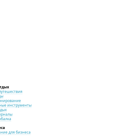
отдых
путешествия
ды
онирование
ные инструменты
тдых
урналы
ыбалка
еса
ние для бизнеса