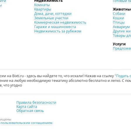
Недвижимость
ниги
Готовый б
Комнаты
ы
Квартиры
Животны
Дома, дачи, коттеджи
Собаки
Земельные участки
Кошки
Коммерческая недвижимость
Птицы
Гаражи и машиноместа
Аквариум
Недвижимость за рубежом
Другие ж
Товары дл
Услуги
Предложен
и на Bixti.ru - здесь вы найдете то, что искали! Нажав на ссылку
"Подать 
ние на любую необходимую тематику абсолютно бесплатно и легко. С пом
е, что угодно
Правила безопасности
Карта сайта
Обратная связь
ащищены
с
пользовательским соглашением
.