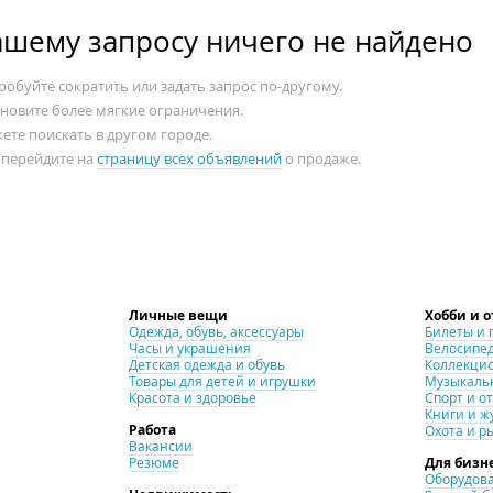
ашему запросу ничего не найдено
обуйте сократить или задать запрос по-другому.
ановите более мягкие ограничения.
ете поискать в другом городе.
 перейдите на
страницу всех объявлений
о продаже.
Личные вещи
Хобби и 
Одежда, обувь, аксессуары
Билеты и 
Часы и украшения
Велосипе
Детская одежда и обувь
Коллекци
Товары для детей и игрушки
Музыкаль
Красота и здоровье
Спорт и о
Книги и ж
Работа
Охота и р
Вакансии
Резюме
Для бизн
Оборудова