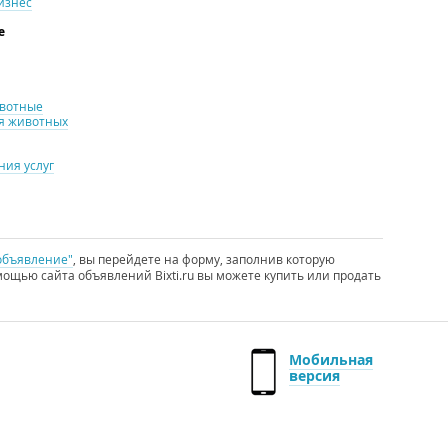
изнес
е
ивотные
я животных
ия услуг
объявление"
, вы перейдете на форму, заполнив которую
ощью сайта объявлений Bixti.ru вы можете купить или продать
Мобильная
версия