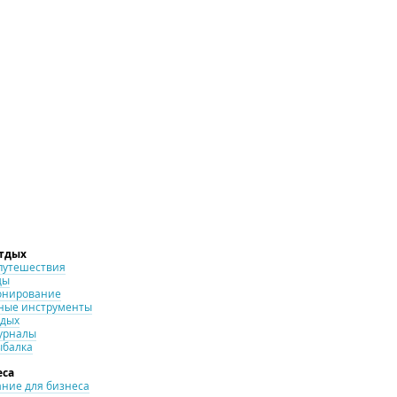
отдых
путешествия
ды
онирование
ные инструменты
тдых
урналы
ыбалка
еса
ние для бизнеса