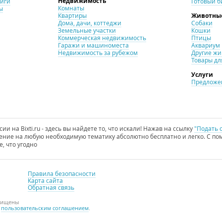
Недвижимость
ниги
Готовый б
Комнаты
ы
Квартиры
Животны
Дома, дачи, коттеджи
Собаки
Земельные участки
Кошки
Коммерческая недвижимость
Птицы
Гаражи и машиноместа
Аквариум
Недвижимость за рубежом
Другие ж
Товары дл
Услуги
Предложен
и на Bixti.ru - здесь вы найдете то, что искали! Нажав на ссылку
"Подать 
ние на любую необходимую тематику абсолютно бесплатно и легко. С пом
е, что угодно
Правила безопасности
Карта сайта
Обратная связь
ащищены
с
пользовательским соглашением
.