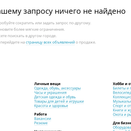
ашему запросу ничего не найдено
обуйте сократить или задать запрос по-другому.
ановите более мягкие ограничения.
ете поискать в другом городе.
 перейдите на
страницу всех объявлений
о продаже.
Личные вещи
Хобби и 
Одежда, обувь, аксессуары
Билеты и 
Часы и украшения
Велосипе
Детская одежда и обувь
Коллекци
Товары для детей и игрушки
Музыкаль
Красота и здоровье
Спорт и о
Книги и ж
Работа
Охота и р
Вакансии
Резюме
Для бизн
Оборудова